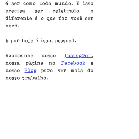
é ser como todo mundo. E isso 
precisa ser celebrado, o 
diferente é o que faz você ser 
você.
E por hoje é isso, pessoal.
Acompanhe nosso 
Instagram
, 
nossa página no 
Facebook
 e 
nosso 
Blog
 para ver mais do 
nosso trabalho. 
Celebre a vida do seu jeito e 
nos chame pra estar com vocês 
nos seus momentos mais 
importantes. Quer conversar 
com a gente? Então 
clica aqui
.
O 
#DicaDeQuemSabe
 de hoje 