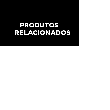
Produtos
relacionados
ASSESTS
ASSESTS
GRUNGE PACK