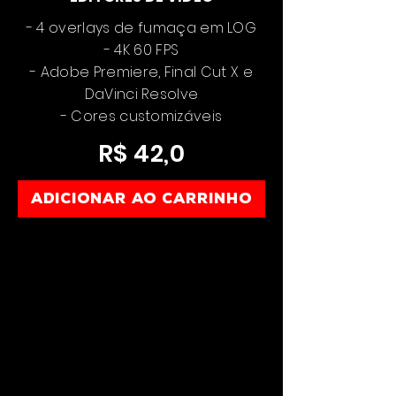
- 4 overlays de fumaça em LOG
- 4K 60 FPS
- Adobe Premiere, Final Cut X e
DaVinci Resolve
- Cores customizáveis
R$ 42,0
Adicionar ao carrinho